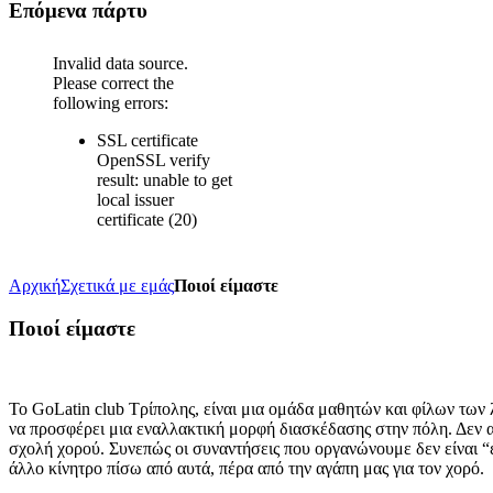
Επόμενα πάρτυ
Invalid data source.
Please correct the
following errors:
SSL certificate
OpenSSL verify
result: unable to get
local issuer
certificate (20)
Αρχική
Σχετικά με εμάς
Ποιοί είμαστε
Ποιοί είμαστε
Το GoLatin club Τρίπολης, είναι μια ομάδα μαθητών και φίλων των 
να προσφέρει μια εναλλακτική μορφή διασκέδασης στην πόλη. Δεν
σχολή χορού. Συνεπώς οι συναντήσεις που οργανώνουμε δεν είναι “
άλλο κίνητρο πίσω από αυτά, πέρα από την αγάπη μας για τον χορό.